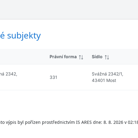
ý
d
s
k
l
y
e
d
é subjekty
k
y
Právní forma
Sídlo
žná 2342,
Svážná 2342/1,
331
43401 Most
to výpis byl pořízen prostřednictvím IS ARES dne: 8. 8. 2026 v 02:1