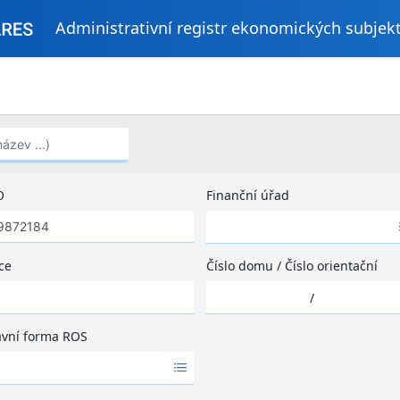
Administrativní registr ekonomických subjek
..)
O
Finanční úřad
Ž
á
d
ce
Číslo domu
/
Číslo orientační
n
Ž
é
/
á
v
d
ý
ávní forma ROS
n
s
é
l
v
e