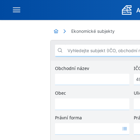
Ekonomické subjekty
Vyhledejte subjekt (IČO, obchodní název .
Obchodní název
IČ
Obec
Uli
Ž
á
d
Právní forma
Pr
n
Ž
Ž
é
á
á
v
d
d