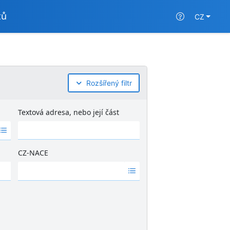
tů
CZ
Rozšířený filtr
Textová adresa, nebo její část
CZ-NACE
Ž
á
d
n
é
v