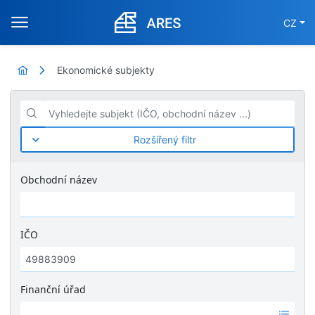
CZ
Ekonomické subjekty
Vyhledejte subjekt (IČO, obchodní název ...)
Rozšířený filtr
Obchodní název
IČO
Finanční úřad
Ž