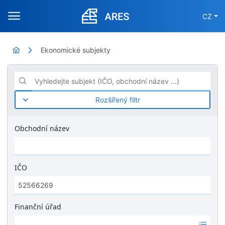
CZ
Ekonomické subjekty
Vyhledejte subjekt (IČO, obchodní název ...)
Rozšířený filtr
Obchodní název
IČO
Finanční úřad
Ž