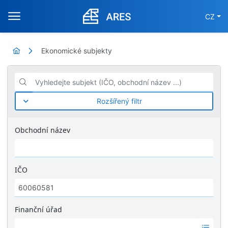
CZ
Ekonomické subjekty
Vyhledejte subjekt (IČO, obchodní název ...)
Rozšířený filtr
Obchodní název
IČO
Finanční úřad
Ž