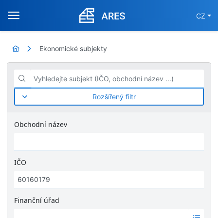
CZ
Ekonomické subjekty
Vyhledejte subjekt (IČO, obchodní název ...)
Rozšířený filtr
Obchodní název
IČO
Finanční úřad
Ž