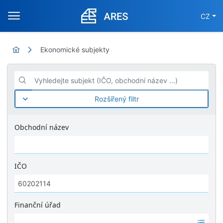
CZ
Ekonomické subjekty
Vyhledejte subjekt (IČO, obchodní název ...)
Rozšířený filtr
Obchodní název
IČO
Finanční úřad
Ž