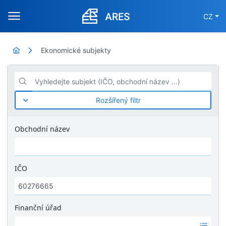
CZ
Ekonomické subjekty
Vyhledejte subjekt (IČO, obchodní název ...)
Rozšířený filtr
Obchodní název
IČO
Finanční úřad
Ž