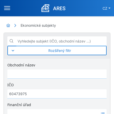
CZ
Ekonomické subjekty
Vyhledejte subjekt (IČO, obchodní název ...)
Rozšířený filtr
Obchodní název
IČO
Finanční úřad
Ž