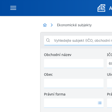
Ekonomické subjekty
Vyhledejte subjekt (IČO, obchodní název .
Obchodní název
IČ
Obec
Uli
Ž
á
d
Právní forma
Pr
n
Ž
Ž
é
á
á
v
d
d