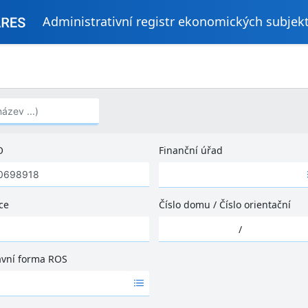
Administrativní registr ekonomických subjek
..)
O
Finanční úřad
Ž
á
d
ce
Číslo domu
/
Číslo orientační
n
Ž
é
/
á
v
d
ý
ávní forma ROS
n
s
é
l
v
e