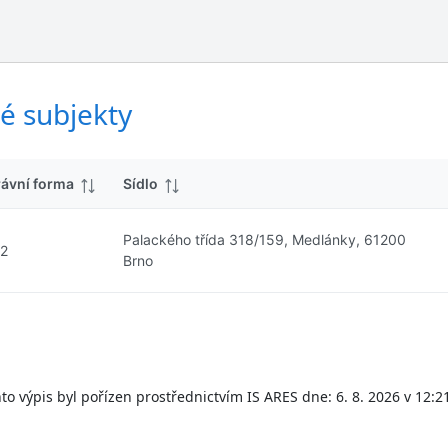
ý
d
s
k
l
y
e
d
é subjekty
k
y
rávní forma
Sídlo
Palackého třída 318/159, Medlánky, 61200
12
Brno
to výpis byl pořízen prostřednictvím IS ARES dne: 6. 8. 2026 v 12:2