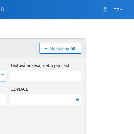
tů
CZ
Rozšířený filtr
Textová adresa, nebo její část
CZ-NACE
Ž
á
d
n
é
v