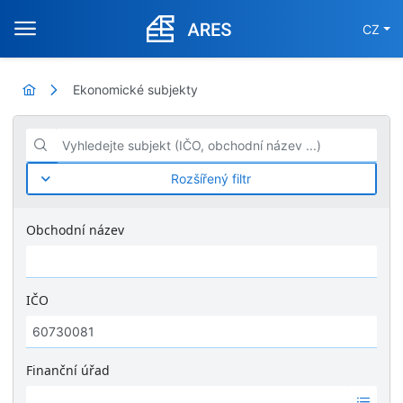
CZ
Ekonomické subjekty
Vyhledejte subjekt (IČO, obchodní název ...)
Rozšířený filtr
Obchodní název
IČO
Finanční úřad
Ž