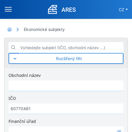
CZ
Ekonomické subjekty
Vyhledejte subjekt (IČO, obchodní název ...)
Rozšířený filtr
Obchodní název
IČO
Finanční úřad
Ž