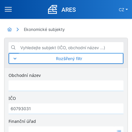
CZ
Ekonomické subjekty
Vyhledejte subjekt (IČO, obchodní název ...)
Rozšířený filtr
Obchodní název
IČO
Finanční úřad
Ž