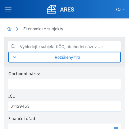
CZ
Ekonomické subjekty
Vyhledejte subjekt (IČO, obchodní název ...)
Rozšířený filtr
Obchodní název
IČO
Finanční úřad
Ž