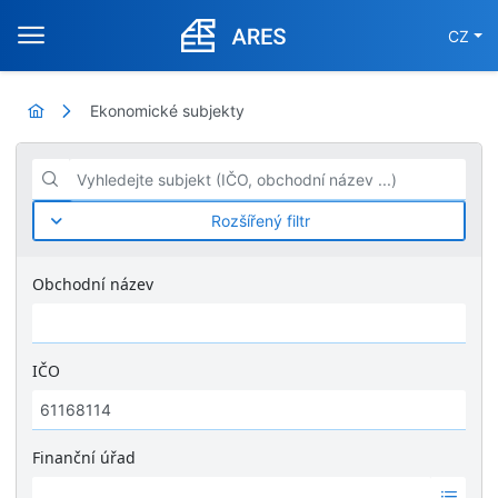
CZ
Ekonomické subjekty
Vyhledejte subjekt (IČO, obchodní název ...)
Rozšířený filtr
Obchodní název
IČO
Finanční úřad
Ž