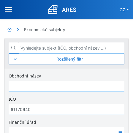
CZ
Ekonomické subjekty
Vyhledejte subjekt (IČO, obchodní název ...)
Rozšířený filtr
Obchodní název
IČO
Finanční úřad
Ž