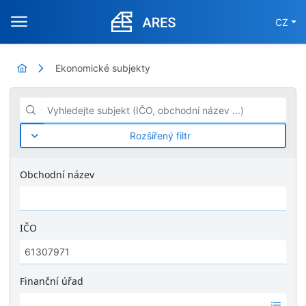
CZ
Ekonomické subjekty
Vyhledejte subjekt (IČO, obchodní název ...)
Rozšířený filtr
Obchodní název
IČO
Finanční úřad
Ž