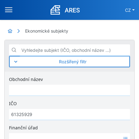
CZ
Ekonomické subjekty
Vyhledejte subjekt (IČO, obchodní název ...)
Rozšířený filtr
Obchodní název
IČO
Finanční úřad
Ž