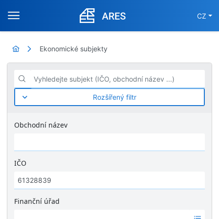
CZ
Ekonomické subjekty
Vyhledejte subjekt (IČO, obchodní název ...)
Rozšířený filtr
Obchodní název
IČO
Finanční úřad
Ž