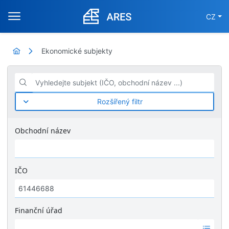
CZ
Ekonomické subjekty
Vyhledejte subjekt (IČO, obchodní název ...)
Rozšířený filtr
Obchodní název
IČO
Finanční úřad
Ž