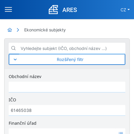
CZ
Ekonomické subjekty
Vyhledejte subjekt (IČO, obchodní název ...)
Rozšířený filtr
Obchodní název
IČO
Finanční úřad
Ž