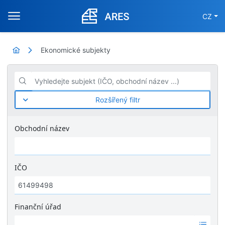
CZ
Ekonomické subjekty
Vyhledejte subjekt (IČO, obchodní název ...)
Rozšířený filtr
Obchodní název
IČO
Finanční úřad
Ž