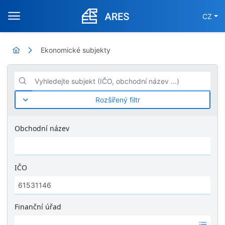
CZ
Ekonomické subjekty
Vyhledejte subjekt (IČO, obchodní název ...)
Rozšířený filtr
Obchodní název
IČO
Finanční úřad
Ž