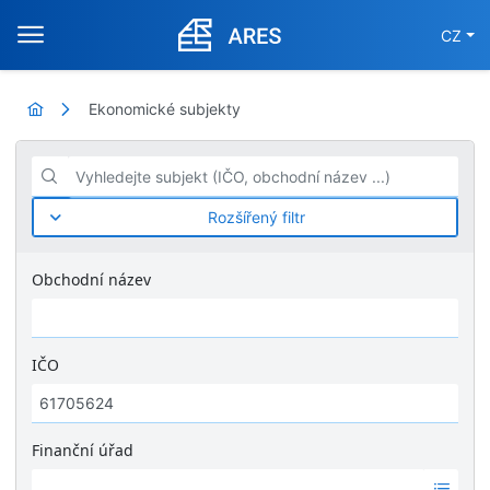
CZ
Ekonomické subjekty
Vyhledejte subjekt (IČO, obchodní název ...)
Rozšířený filtr
Obchodní název
IČO
Finanční úřad
Ž