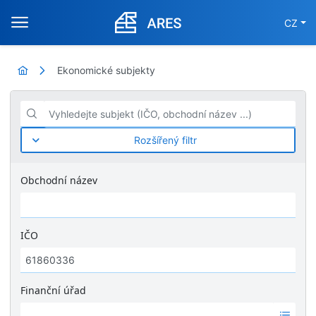
CZ
Ekonomické subjekty
Vyhledejte subjekt (IČO, obchodní název ...)
Rozšířený filtr
Obchodní název
IČO
Finanční úřad
Ž