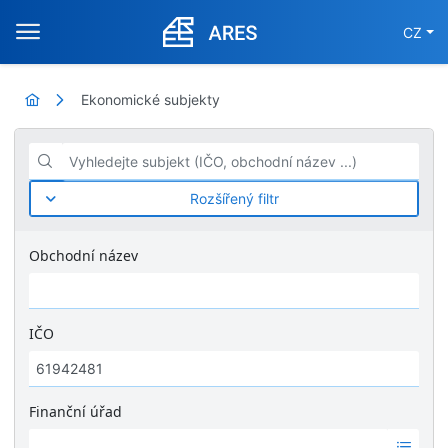
CZ
Ekonomické subjekty
Vyhledejte subjekt (IČO, obchodní název ...)
Rozšířený filtr
Obchodní název
IČO
Finanční úřad
Ž