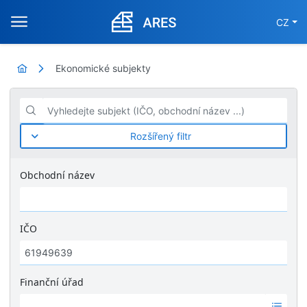
CZ
Ekonomické subjekty
Vyhledejte subjekt (IČO, obchodní název ...)
Rozšířený filtr
Obchodní název
IČO
Finanční úřad
Ž