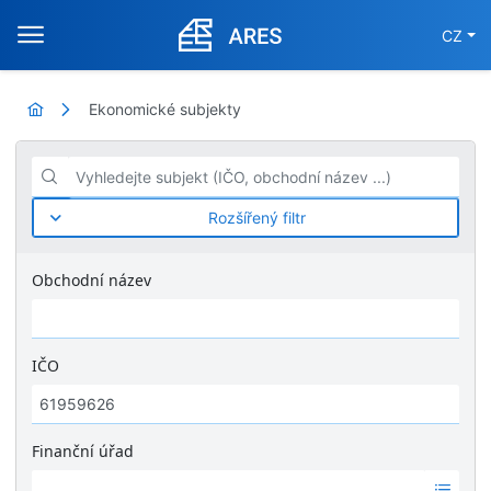
CZ
Ekonomické subjekty
Vyhledejte subjekt (IČO, obchodní název ...)
Rozšířený filtr
Obchodní název
IČO
Finanční úřad
Ž