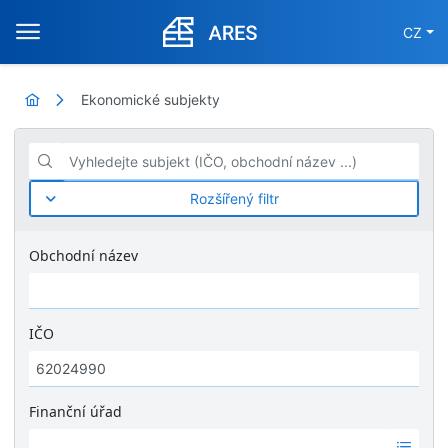
CZ
Ekonomické subjekty
Vyhledejte subjekt (IČO, obchodní název ...)
Rozšířený filtr
Obchodní název
IČO
Finanční úřad
Ž