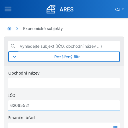
CZ
Ekonomické subjekty
Vyhledejte subjekt (IČO, obchodní název ...)
Rozšířený filtr
Obchodní název
IČO
Finanční úřad
Ž