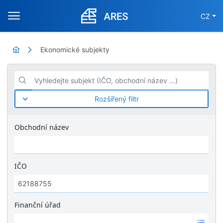
CZ
Ekonomické subjekty
Vyhledejte subjekt (IČO, obchodní název ...)
Rozšířený filtr
Obchodní název
IČO
Finanční úřad
Ž