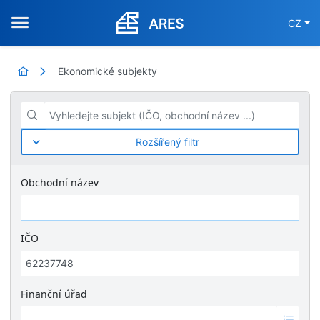
CZ
Ekonomické subjekty
Vyhledejte subjekt (IČO, obchodní název ...)
Rozšířený filtr
Obchodní název
IČO
Finanční úřad
Ž