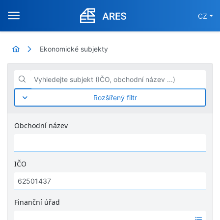
CZ
Ekonomické subjekty
Vyhledejte subjekt (IČO, obchodní název ...)
Rozšířený filtr
Obchodní název
IČO
Finanční úřad
Ž