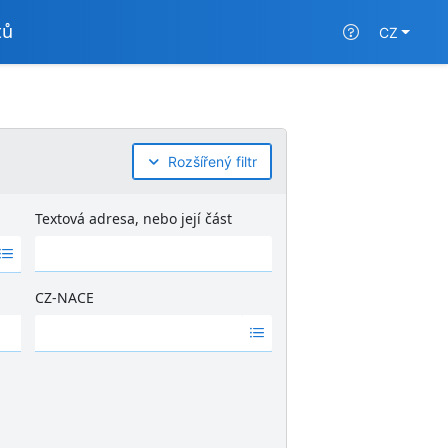
tů
CZ
Rozšířený filtr
Textová adresa, nebo její část
CZ-NACE
Ž
á
d
n
é
v