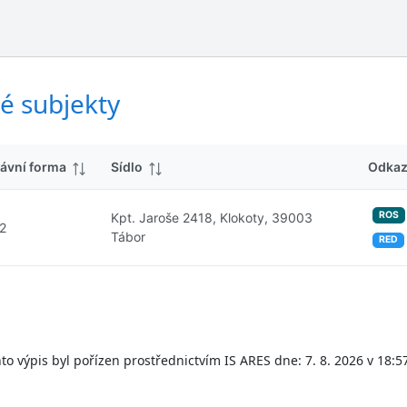
ý
d
s
k
l
y
e
d
é subjekty
k
y
ávní forma
Sídlo
Odka
ROS
Kpt. Jaroše 2418, Klokoty, 39003
2
Tábor
RED
to výpis byl pořízen prostřednictvím IS ARES dne: 7. 8. 2026 v 18:5