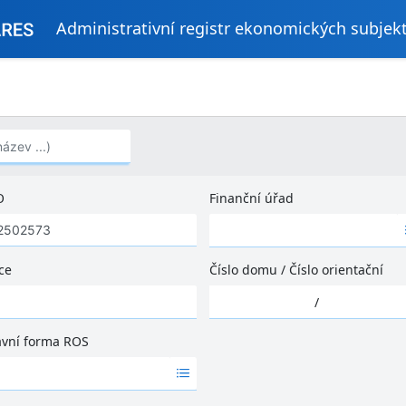
Administrativní registr ekonomických subjek
..)
O
Finanční úřad
Ž
á
d
ce
Číslo domu
/
Číslo orientační
n
Ž
é
/
á
v
d
ý
ávní forma ROS
n
s
é
l
v
e