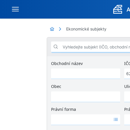
Ekonomické subjekty
Vyhledejte subjekt (IČO, obchodní název .
Obchodní název
IČ
Obec
Uli
Ž
á
d
Právní forma
Pr
n
Ž
Ž
é
á
á
v
d
d