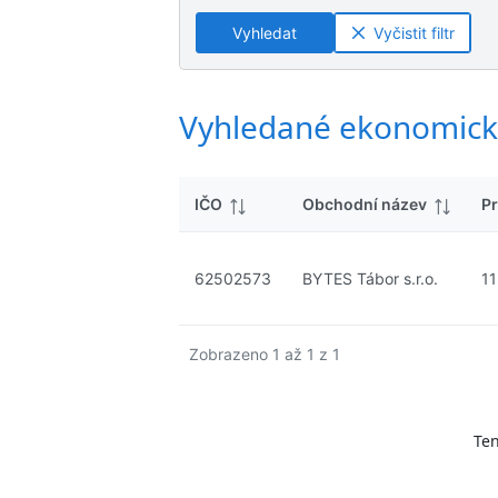
ý
n
n
s
Vyhledat
Vyčistit filtr
é
é
l
v
v
e
ý
ý
d
s
s
Vyhledané ekonomick
k
l
l
y
e
e
d
d
IČO
Obchodní název
Pr
k
k
y
y
62502573
BYTES Tábor s.r.o.
11
Zobrazeno 1 až 1 z 1
Ten