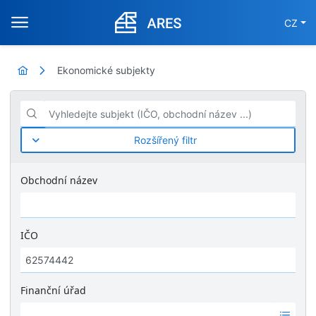
CZ
Ekonomické subjekty
Vyhledejte subjekt (IČO, obchodní název ...)
Rozšířený filtr
Obchodní název
IČO
Finanční úřad
Ž