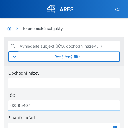
CZ
Ekonomické subjekty
Vyhledejte subjekt (IČO, obchodní název ...)
Rozšířený filtr
Obchodní název
IČO
Finanční úřad
Ž