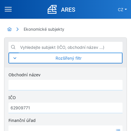
CZ
Ekonomické subjekty
Vyhledejte subjekt (IČO, obchodní název ...)
Rozšířený filtr
Obchodní název
IČO
Finanční úřad
Ž