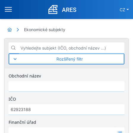
CZ
Ekonomické subjekty
Vyhledejte subjekt (IČO, obchodní název ...)
Rozšířený filtr
Obchodní název
IČO
Finanční úřad
Ž