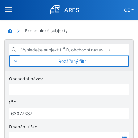
CZ
Ekonomické subjekty
Vyhledejte subjekt (IČO, obchodní název ...)
Rozšířený filtr
Obchodní název
IČO
Finanční úřad
Ž