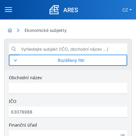
CZ
Ekonomické subjekty
Vyhledejte subjekt (IČO, obchodní název ...)
Rozšířený filtr
Obchodní název
IČO
Finanční úřad
Ž