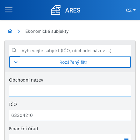
CZ
Ekonomické subjekty
Vyhledejte subjekt (IČO, obchodní název ...)
Rozšířený filtr
Obchodní název
IČO
Finanční úřad
Ž