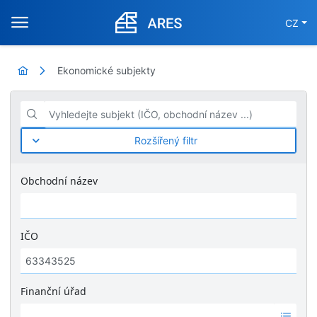
CZ
Ekonomické subjekty
Vyhledejte subjekt (IČO, obchodní název ...)
Rozšířený filtr
Obchodní název
IČO
Finanční úřad
Ž