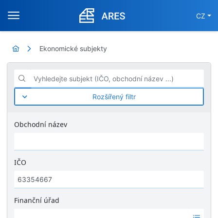
CZ
Ekonomické subjekty
Vyhledejte subjekt (IČO, obchodní název ...)
Rozšířený filtr
Obchodní název
IČO
Finanční úřad
Ž