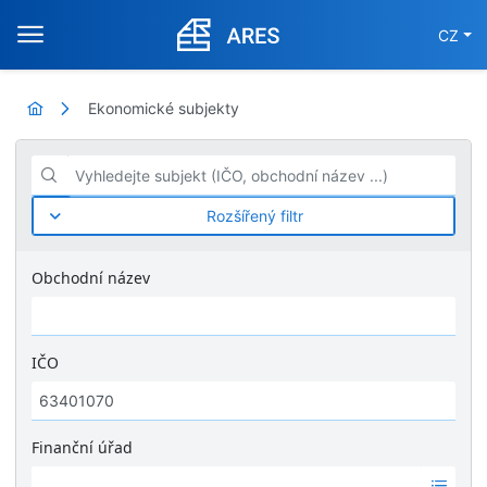
CZ
Ekonomické subjekty
Vyhledejte subjekt (IČO, obchodní název ...)
Rozšířený filtr
Obchodní název
IČO
Finanční úřad
Ž