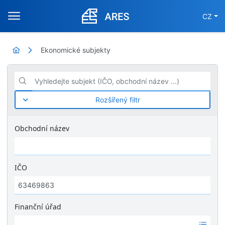
CZ
Ekonomické subjekty
Vyhledejte subjekt (IČO, obchodní název ...)
Rozšířený filtr
Obchodní název
IČO
Finanční úřad
Ž