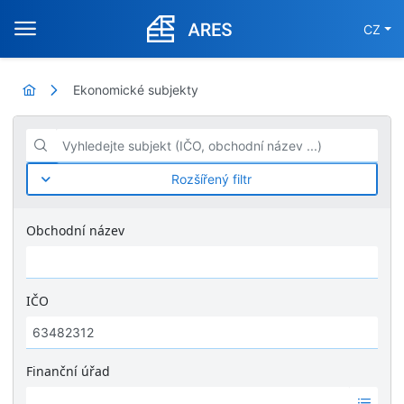
CZ
Ekonomické subjekty
Vyhledejte subjekt (IČO, obchodní název ...)
Rozšířený filtr
Obchodní název
IČO
Finanční úřad
Ž