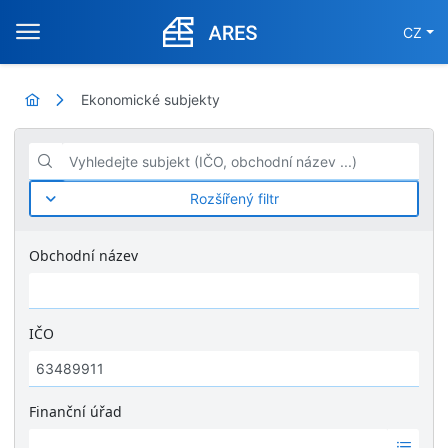
CZ
Ekonomické subjekty
Vyhledejte subjekt (IČO, obchodní název ...)
Rozšířený filtr
Obchodní název
IČO
Finanční úřad
Ž