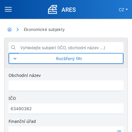
CZ
Ekonomické subjekty
Vyhledejte subjekt (IČO, obchodní název ...)
Rozšířený filtr
Obchodní název
IČO
Finanční úřad
Ž