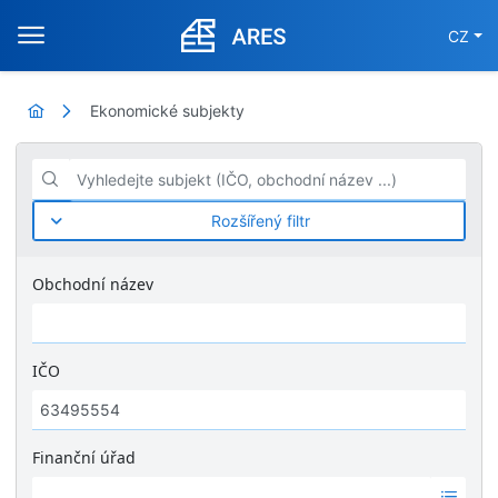
CZ
Ekonomické subjekty
Vyhledejte subjekt (IČO, obchodní název ...)
Rozšířený filtr
Obchodní název
IČO
Finanční úřad
Ž