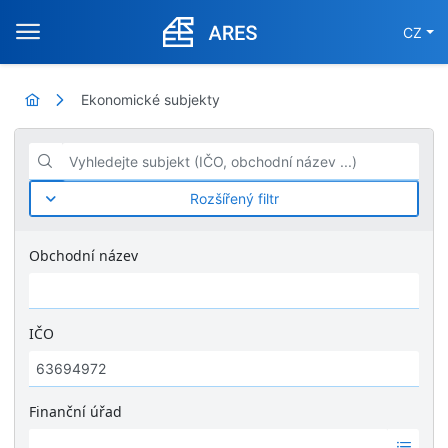
CZ
Ekonomické subjekty
Vyhledejte subjekt (IČO, obchodní název ...)
Rozšířený filtr
Obchodní název
IČO
Finanční úřad
Ž