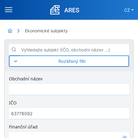
CZ
Ekonomické subjekty
Vyhledejte subjekt (IČO, obchodní název ...)
Rozšířený filtr
Obchodní název
IČO
Finanční úřad
Ž